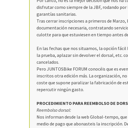
Por tanto, no es la mejor decisión que nos ha 
disfrutar como siempre de la JBF, rodando por 
garantías sanitarias.
Tras cerrar inscripciones a primeros de Marzo,
documentación necesaria, contratando servicios
culotte para que estuviesen en tiempo antes de
En las fechas que nos situamos, la opción fácil 
la prueba, aplazar sin devolver el dorsal, etc.
cancelados.
Pero JUNTOSBike FORUM conocéis que es evento 
inscritos otra edición más. La organización, no 
coste que supone paralizar la fabricación de es
repercutir ningún gasto.
PROCEDIMIENTO PARA REEMBOLSO DE DORS
Reembolso dorsal:
Nos informan desde la web Global-tempo, que 
medio de pago que abonasteis la inscripción. De