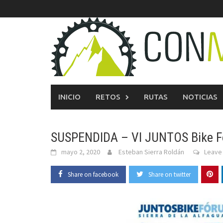
Skip
to
content
INICIO
RETOS
RUTAS
NOTICIAS
SUSPENDIDA – VI JUNTOS Bike 
mayo 2, 2020
Esteban Sierra Roldán
Leave
Share on facebook
Share on twitter